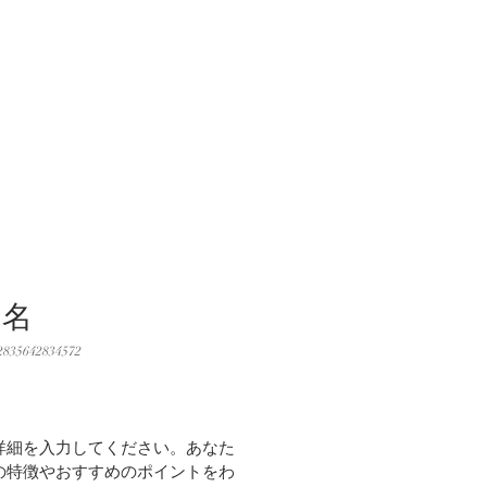
品名
835642834572
価
格
詳細を入力してください。あなた
の特徴やおすすめのポイントをわ