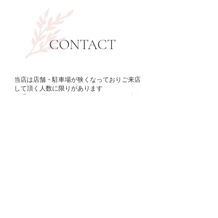
​CONTACT
当店は店舗・駐車場が狭くなっておりご来店
して頂く人数に限りがあります
お手数お掛けいたしますが
こちらから
ご連絡
頂きご来店して頂きますようよろしくお願い
致します
※店舗場所
こちらから
分かります
〒914-0124
福井県敦賀市市野々町
TEL：080-8990-7055
​MAIL：
lumetoirise@gmail.com
​営業時間：11:00~18:00​
定休日：不定休