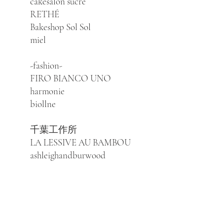
cakesalon sucre
RETHÉ
Bakeshop Sol Sol
miel
-fashion-
FIRO BIANCO UNO
harmonie
biollne
​千葉工作所
LA LESSIVE AU BAMBOU
ashleighandburwood